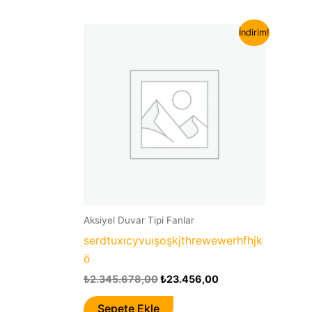
Orijinal
Şu
İndirim!
fiyat:
andaki
₺2.345.678,00.
fiyat:
₺23.456,00.
Aksiyel Duvar Tipi Fanlar
serdtuxıcyvuışoşkjthrewewerhfhjk
ö
₺
2.345.678,00
₺
23.456,00
Sepete Ekle