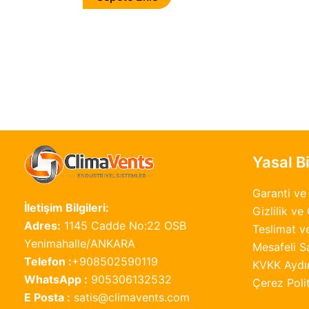
Yasal Bi
Garanti ve 
İletişim Bilgileri:
Gizlilik ve
Adres:
1145 Cadde No:22 OSB
Teslimat ve
Yenimahalle/ANKARA
Mesafeli S
Telefon :
+908502590119
KVKK Aydı
WhatsApp :
905306132532
Çerez Polit
E Posta :
satis@climavents.com