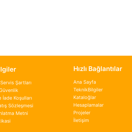
Hızlı Bağlantılar
lgiler
Ana Sayfa
Servis Şartları
TeknikBilgiler
 Güvenlik
Kataloğlar
 İade Koşulları
Hesaplamalar
atış Sözleşmesi
Projeler
nlatma Metni
İletişim
ikasi