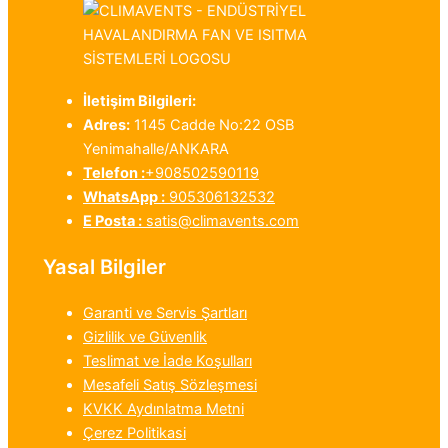
İletişim Bilgileri:
Adres:
1145 Cadde No:22 OSB
Yenimahalle/ANKARA
Telefon :
+908502590119
WhatsApp :
905306132532
E Posta :
satis@climavents.com
Yasal Bilgiler
Garanti ve Servis Şartları
Gizlilik ve Güvenlik
Teslimat ve İade Koşulları
Mesafeli Satış Sözleşmesi
KVKK Aydınlatma Metni
Çerez Politikasi