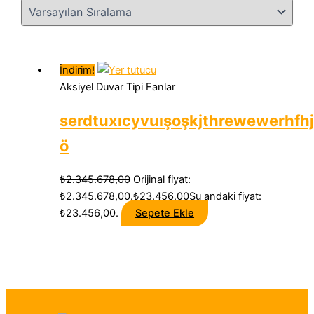
İndirim!
Aksiyel Duvar Tipi Fanlar
serdtuxıcyvuışoşkjthrewewerhfh
ö
₺
2.345.678,00
Orijinal fiyat:
₺2.345.678,00.
₺
23.456,00
Şu andaki fiyat:
₺23.456,00.
Sepete Ekle